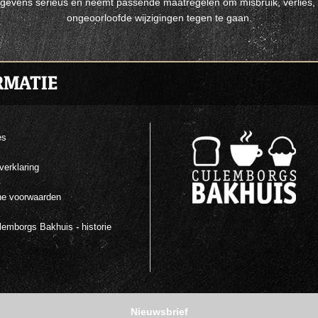
evens serieus en neemt passende maatregelen om misbruik, verlie
ongeoorloofde wijzigingen tegen te gaan.
RMATIE
es
verklaring
e voorwaarden
emborgs Bakhuis - historie
Nieuwsbrief