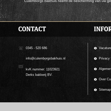
Culemborgs Bakhuis neemt de bescherming van uw geg
CONTACT
INFO
0345 - 520 686
Vacatur
info@culemborgsbakhuis.nl
Privacy 
Algemen
kvK nummer: 11023921
Derks bakkerij BV.
Over Cul
Sitemap