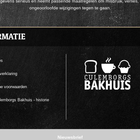
evens serieus en neemt passende maatregelen om misbruik, verlie
ongeoorloofde wijzigingen tegen te gaan.
RMATIE
es
verklaring
e voorwaarden
emborgs Bakhuis - historie
Nieuwsbrief