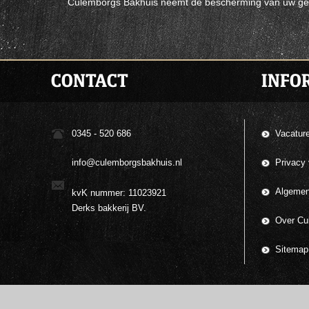
Culemborgs Bakhuis neemt de bescherming van uw geg
CONTACT
INFO
0345 - 520 686
Vacatur
info@culemborgsbakhuis.nl
Privacy 
Algemen
kvK nummer: 11023921
Derks bakkerij BV.
Over Cul
Sitemap