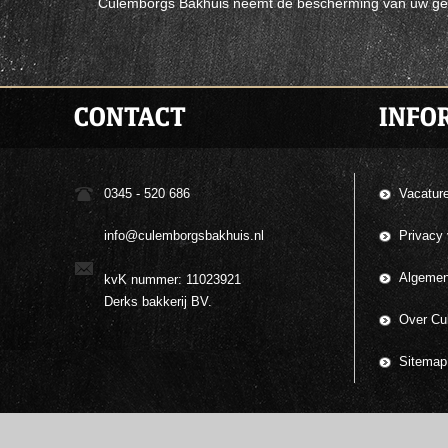
Culemborgs Bakhuis neemt de bescherming van uw geg
CONTACT
INFO
0345 - 520 686
Vacatur
info@culemborgsbakhuis.nl
Privacy 
Algemen
kvK nummer: 11023921
Derks bakkerij BV.
Over Cul
Sitemap