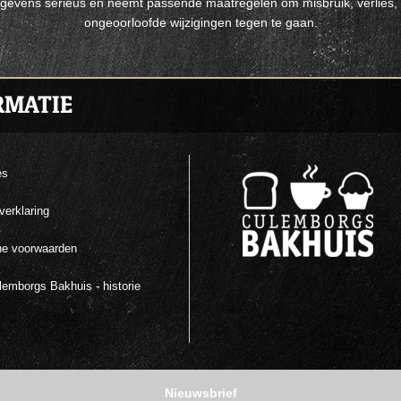
evens serieus en neemt passende maatregelen om misbruik, verlie
ongeoorloofde wijzigingen tegen te gaan.
RMATIE
es
verklaring
e voorwaarden
emborgs Bakhuis - historie
Nieuwsbrief