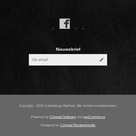
Nieuwsbrief
Copyright ; 2026 Culemborgs Bakhuis. Alle rechten voorbehouden.
Powered by
Compad Software
and
nopCommerce
Designed by
Compad Reclamestudio