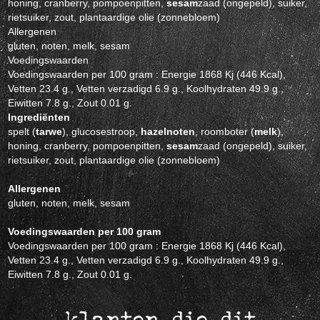
honing, cranberry, pompoenpitten,
sesam
zaad (ongepeld), suiker,
rietsuiker, zout, plantaardige olie (zonnebloem)
Allergenen
gluten, noten, melk, sesam
Voedingswaarden
Voedingswaarden per 100 gram : Energie 1868 Kj (446 Kcal),
Vetten 23.4 g., Vetten verzadigd 6.9 g., Koolhydraten 49.9 g.,
Eiwitten 7.8 g., Zout 0.01 g.
Ingrediënten
spelt (
tarwe
), glucosestroop,
hazelnoten
, roomboter (
melk
),
honing, cranberry, pompoenpitten,
sesam
zaad (ongepeld), suiker,
rietsuiker, zout, plantaardige olie (zonnebloem)
Allergenen
gluten, noten, melk, sesam
Voedingswaarden per 100 gram
Voedingswaarden per 100 gram : Energie 1868 Kj (446 Kcal),
Vetten 23.4 g., Vetten verzadigd 6.9 g., Koolhydraten 49.9 g.,
Eiwitten 7.8 g., Zout 0.01 g.
klanten die dit