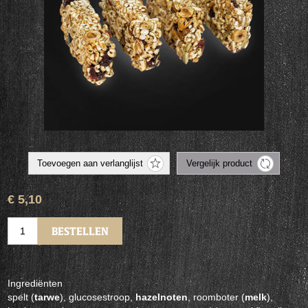
€ 5,10
Ingrediënten
spelt (
tarwe
), glucosestroop,
hazelnoten
, roomboter (
melk
),