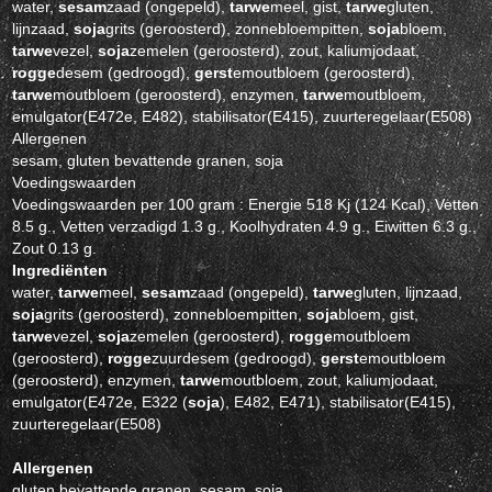
water,
sesam
zaad (ongepeld),
tarwe
meel, gist,
tarwe
gluten,
lijnzaad,
soja
grits (geroosterd), zonnebloempitten,
soja
bloem,
tarwe
vezel,
soja
zemelen (geroosterd), zout, kaliumjodaat,
rogge
desem (gedroogd),
gerst
emoutbloem (geroosterd),
tarwe
moutbloem (geroosterd), enzymen,
tarwe
moutbloem,
emulgator(E472e, E482), stabilisator(E415), zuurteregelaar(E508)
Allergenen
sesam, gluten bevattende granen, soja
Voedingswaarden
Voedingswaarden per 100 gram : Energie 518 Kj (124 Kcal), Vetten
8.5 g., Vetten verzadigd 1.3 g., Koolhydraten 4.9 g., Eiwitten 6.3 g.,
Zout 0.13 g.
Ingrediënten
water,
tarwe
meel,
sesam
zaad (ongepeld),
tarwe
gluten, lijnzaad,
soja
grits (geroosterd), zonnebloempitten,
soja
bloem, gist,
tarwe
vezel,
soja
zemelen (geroosterd),
rogge
moutbloem
(geroosterd),
rogge
zuurdesem (gedroogd),
gerst
emoutbloem
(geroosterd), enzymen,
tarwe
moutbloem, zout, kaliumjodaat,
emulgator(E472e, E322 (
soja
), E482, E471), stabilisator(E415),
zuurteregelaar(E508)
Allergenen
gluten bevattende granen, sesam, soja